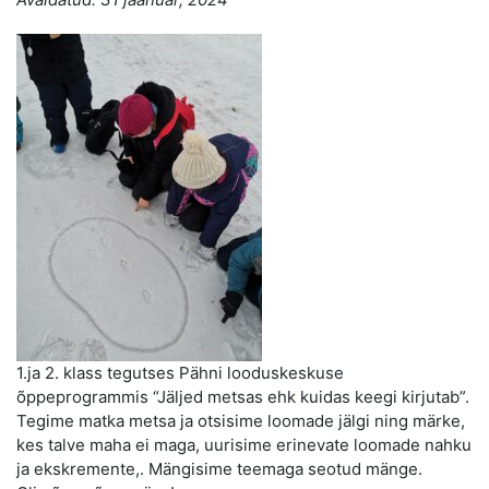
1.ja 2. klass tegutses Pähni looduskeskuse
õppeprogrammis “Jäljed metsas ehk kuidas keegi kirjutab”.
Tegime matka metsa ja otsisime loomade jälgi ning märke,
kes talve maha ei maga, uurisime erinevate loomade nahku
ja ekskremente,. Mängisime teemaga seotud mänge.