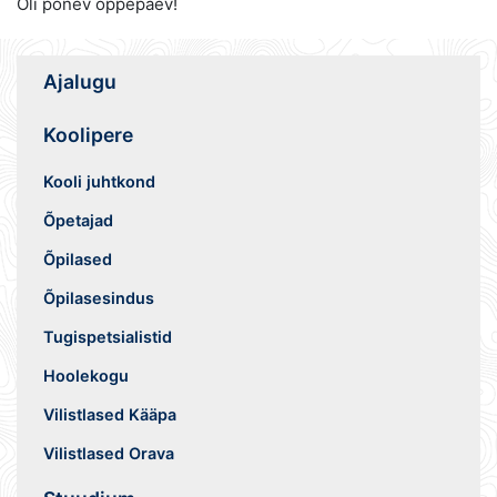
Oli põnev õppepäev!
Ajalugu
Koolipere
Kooli juhtkond
Õpetajad
Õpilased
Õpilasesindus
Tugispetsialistid
Hoolekogu
Vilistlased Kääpa
Vilistlased Orava