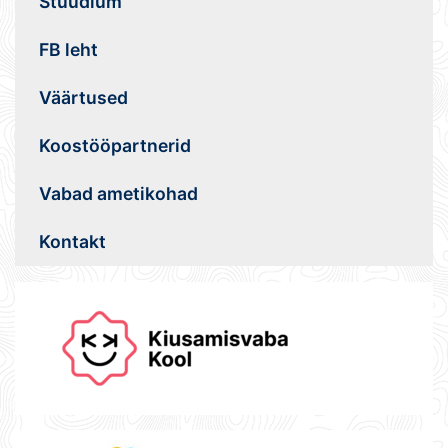
Stuudium
FB leht
Väärtused
Koostööpartnerid
Vabad ametikohad
Kontakt