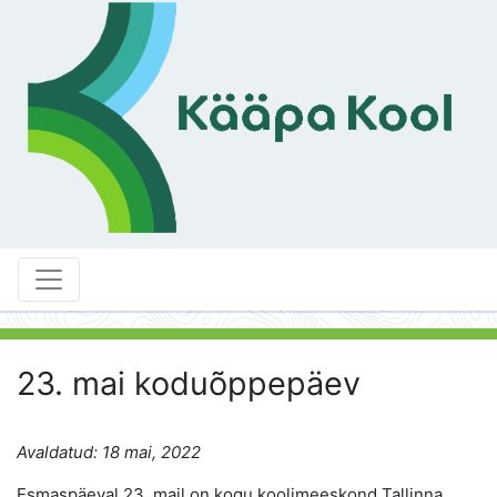
23. mai koduõppepäev
Avaldatud: 18 mai, 2022
Esmaspäeval 23. mail on kogu koolimeeskond Tallinna