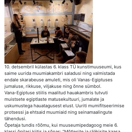
10. detsembril külastas 6. klass TÜ kunstimuuseumi, kus
saime uurida muumiakambri saladusi ning valmistada
endale skarabeuse amuleti, mis oli Vanas-Egiptuses
jumaluse, rikkuse, viljakuse ning õnne sümbol.
Vana-Egiptuse stiilis maalitud hauakambris tutvuti
muistsete egiptlaste matusekultuuri, jumalate ja
uskumustega hauatagusest elust. Uuriti mumifitseerimise
protsessi ja ehtsaid muumiaid ning seinamaalingute
tähendusi.
Õpetaja tundis rõõmu, kui muuseumipedagoog meie 6.
klassi õpilasi kiitis ja sõnas: “Mõtlesite ja rääkisite kaasa,