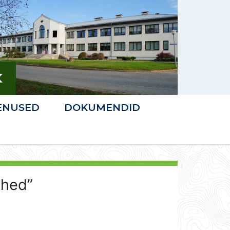
ENUSED
DOKUMENDID
ähed”