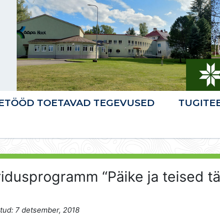
ETÖÖD TOETAVAD TEGEVUSED
TUGITE
idusprogramm “Päike ja teised t
tud: 7 detsember, 2018