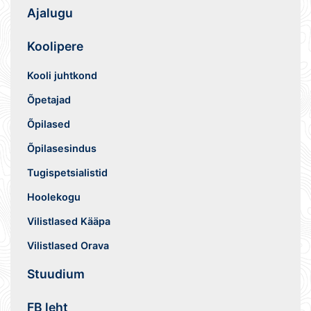
Ajalugu
Koolipere
Kooli juhtkond
Õpetajad
Õpilased
Õpilasesindus
Tugispetsialistid
Hoolekogu
Vilistlased Kääpa
Vilistlased Orava
Stuudium
FB leht