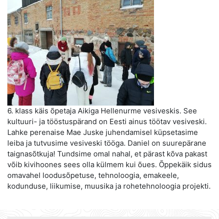
6. klass käis õpetaja Aikiga Hellenurme vesiveskis. See
kultuuri- ja tööstuspärand on Eesti ainus töötav vesiveski.
Lahke perenaise Mae Juske juhendamisel küpsetasime
leiba ja tutvusime vesiveski tööga. Daniel on suurepärane
taignasõtkuja! Tundsime omal nahal, et pärast kõva pakast
võib kivihoones sees olla külmem kui õues. Õppekäik sidus
omavahel loodusõpetuse, tehnoloogia, emakeele,
kodunduse, liikumise, muusika ja rohetehnoloogia projekti.