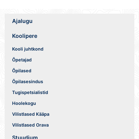
Ajalugu
Koolipere
Kooli juhtkond
Õpetajad
Õpilased
Õpilasesindus
Tugispetsialistid
Hoolekogu
Vilistlased Kääpa
Vilistlased Orava
Stuudium