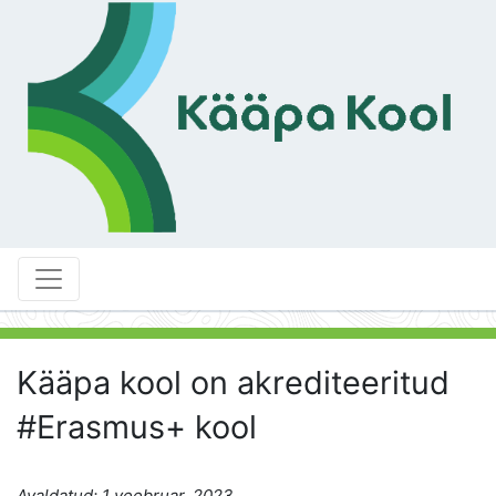
Kääpa kool on akrediteeritud
#Erasmus+ kool
Avaldatud: 1 veebruar, 2023