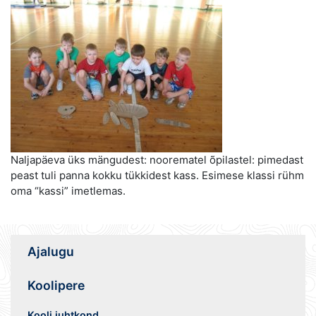
Naljapäeva üks mängudest: noorematel õpilastel: pimedast
peast tuli panna kokku tükkidest kass. Esimese klassi rühm
oma “kassi” imetlemas.
Ajalugu
Koolipere
Kooli juhtkond