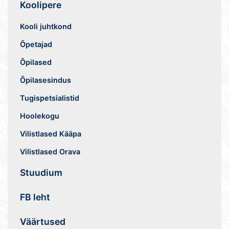
Koolipere
Kooli juhtkond
Õpetajad
Õpilased
Õpilasesindus
Tugispetsialistid
Hoolekogu
Vilistlased Kääpa
Vilistlased Orava
Stuudium
FB leht
Väärtused