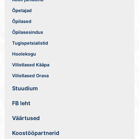
Õpetajad
Õpilased
Õpilasesindus
Tugispetsialistid
Hoolekogu
Vilistlased Kääpa
Vilistlased Orava
Stuudium
FB leht
Väärtused
Koostööpartnerid