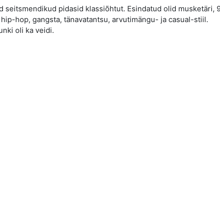
ed seitsmendikud pidasid klassiõhtut. Esindatud olid musketäri, 
 hip-hop, gangsta, tänavatantsu, arvutimängu- ja casual-stiil.
nki oli ka veidi.