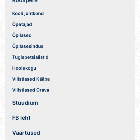
Koolipere
Kooli juhtkond
Õpetajad
Õpilased
Õpilasesindus
Tugispetsialistid
Hoolekogu
Vilistlased Kääpa
Vilistlased Orava
Stuudium
FB leht
Väärtused