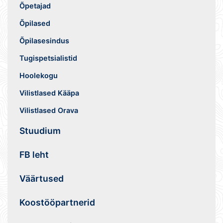
Õpetajad
Õpilased
Õpilasesindus
Tugispetsialistid
Hoolekogu
Vilistlased Kääpa
Vilistlased Orava
Stuudium
FB leht
Väärtused
Koostööpartnerid