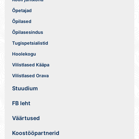
Õpetajad
Õpilased
Õpilasesindus
Tugispetsialistid
Hoolekogu
Vilistlased Kääpa
Vilistlased Orava
Stuudium
FB leht
Väärtused
Koostööpartnerid