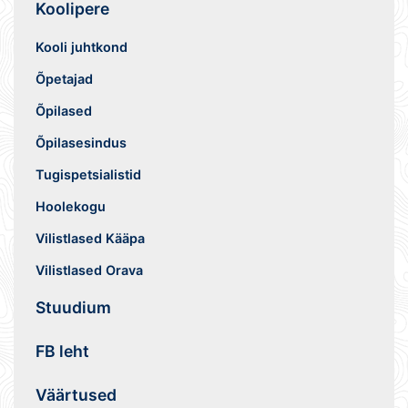
Koolipere
Kooli juhtkond
Õpetajad
Õpilased
Õpilasesindus
Tugispetsialistid
Hoolekogu
Vilistlased Kääpa
Vilistlased Orava
Stuudium
FB leht
Väärtused