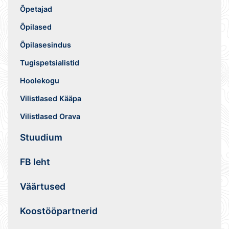
Õpetajad
Õpilased
Õpilasesindus
Tugispetsialistid
Hoolekogu
Vilistlased Kääpa
Vilistlased Orava
Stuudium
FB leht
Väärtused
Koostööpartnerid