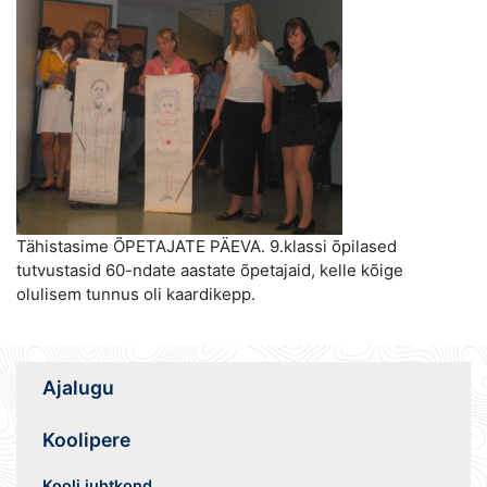
Tähistasime ÕPETAJATE PÄEVA. 9.klassi õpilased
tutvustasid 60-ndate aastate õpetajaid, kelle kõige
olulisem tunnus oli kaardikepp.
Ajalugu
Koolipere
Kooli juhtkond