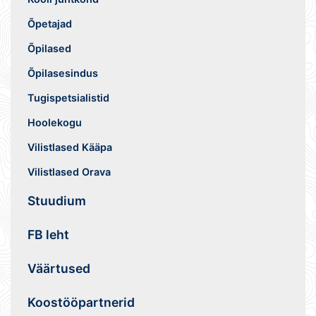
Õpetajad
Õpilased
Õpilasesindus
Tugispetsialistid
Hoolekogu
Vilistlased Kääpa
Vilistlased Orava
Stuudium
FB leht
Väärtused
Koostööpartnerid