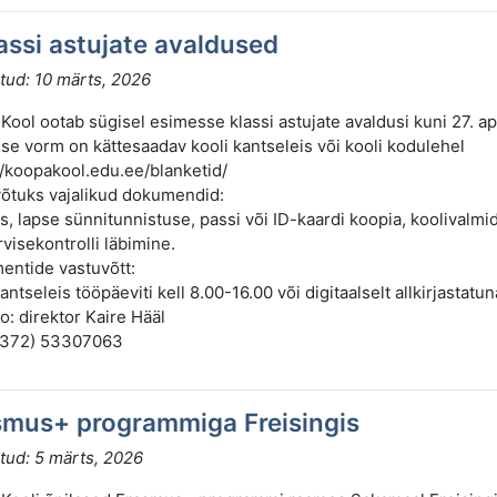
lassi astujate avaldused
tud: 10 märts, 2026
Kool ootab sügisel esimesse klassi astujate avaldusi kuni 27. apri
se vorm on kättesaadav kooli kantseleis või kooli kodulehel
//koopakool.edu.ee/blanketid/
õtuks vajalikud dokumendid:
s, lapse sünnitunnistuse, passi või ID-kaardi koopia, koolivalmi
rvisekontrolli läbimine.
ntide vastuvõtt:
kantseleis tööpäeviti kell 8.00-16.00 või digitaalselt allkirjasta
fo: direktor Kaire Hääl
(+372) 53307063
smus+ programmiga Freisingis
tud: 5 märts, 2026