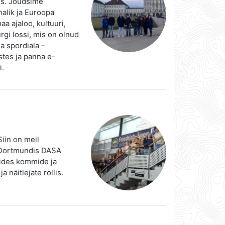
is. Jõudsime
alik ja Euroopa
a ajaloo, kultuuri,
gi lossi, mis on olnud
a spordiala –
stes ja panna e-
i.
iin on meil
e Dortmundis DASA
vides kommide ja
 näitlejate rollis.