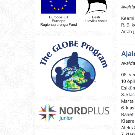
Avalda
Keemia
R. 9. k
Aitäh 
Aja
Avalda
05. ve
10 õpi
Esiküm
8. kla
Marta 
6. klas
Ranet 
Klaara
Aleks 
7. klas