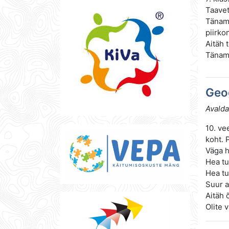
Taavet
Täname
piirko
Aitäh 
Täname
Geo
Avalda
10. ve
koht. 
Väga h
Hea tu
Hea tu
Suur a
Aitäh 
Olite v