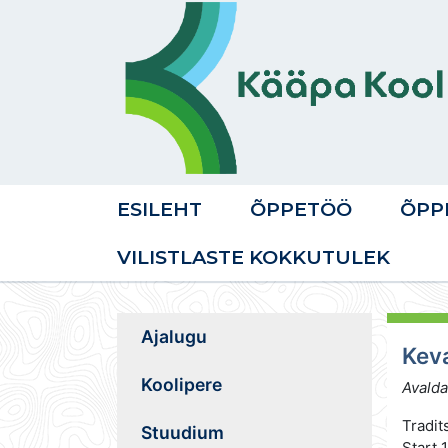
ESILEHT
ÕPPETÖÖ
ÕPP
VILISTLASTE KOKKUTULEK
Ajalugu
Keva
Koolipere
Avalda
Tradit
Stuudium
Start 1