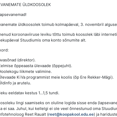
EVANEMATE ÜLDKOOSOLEK
lapsevanemad!
anemate üldkoosolek toimub kolmapäeval, 3. novembril alguseg
enud koroonaviiruse leviku tõttu toimub koosolek läbi interneti
ekupäeval Stuudiumis oma konto sõnumite alt.
kord:
Avasõnad (direktor).
Eelmise õppeaasta ülevaade (õppejuht).
Hoolekogu liikmete valimine.
Ülevaade KiVa programmist meie koolis (õp Ere Rekker-Mägi).
Üldinfo ja arutelu.
eku eeldatav kestus 1…1,5 tundi.
osoleku lingi saamiseks on oluline logida sisse enda (lapseva
a ei saa. Juhul, kui kellelgi ei ole veel õnnestunud oma Stuudiu
infotehnoloog Reet Raualt (
reet@koopakool.edu.ee
) ja haridus