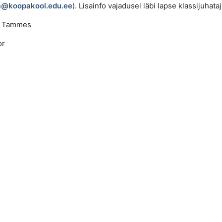
a@koopakool.edu.ee
). Lisainfo vajadusel läbi lapse klassijuhataj
 Tammes
or