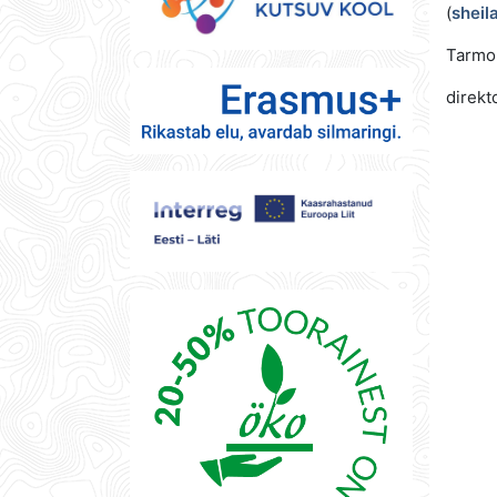
(
sheil
Tarmo
direkt