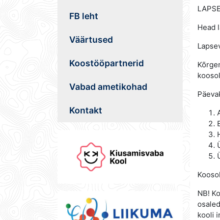
LAPS
FB leht
Head 
Väärtused
Lapsev
Koostööpartnerid
Kõrgen
koosol
Vabad ametikohad
Päeva
Kontakt
Koosol
NB! Ko
osaled
kooli 