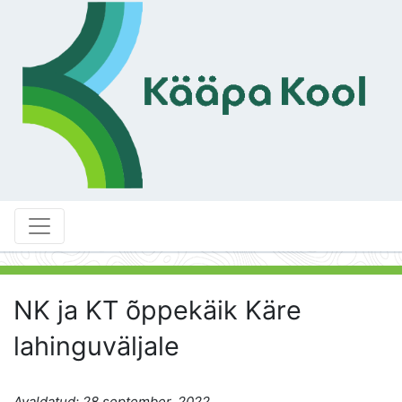
NK ja KT õppekäik Käre
lahinguväljale
Avaldatud: 28 september, 2022