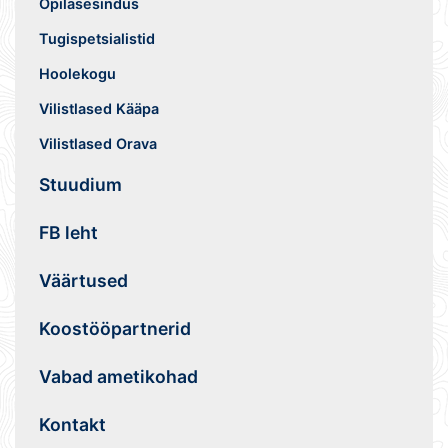
Õpilasesindus
Tugispetsialistid
Hoolekogu
Vilistlased Kääpa
Vilistlased Orava
Stuudium
FB leht
Väärtused
Koostööpartnerid
Vabad ametikohad
Kontakt