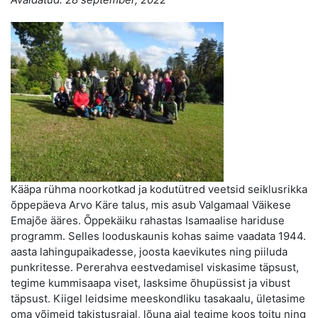
Kääpa rühma noorkotkad ja kodutütred veetsid seiklusrikka
õppepäeva Arvo Käre talus, mis asub Valgamaal Väikese
Emajõe ääres. Õppekäiku rahastas Isamaalise hariduse
programm. Selles looduskaunis kohas saime vaadata 1944.
aasta lahingupaikadesse, joosta kaevikutes ning piiluda
punkritesse. Pererahva eestvedamisel viskasime täpsust,
tegime kummisaapa viset, lasksime õhupüssist ja vibust
täpsust. Kiigel leidsime meeskondliku tasakaalu, ületasime
oma võimeid takistusrajal, lõuna ajal tegime koos toitu ning