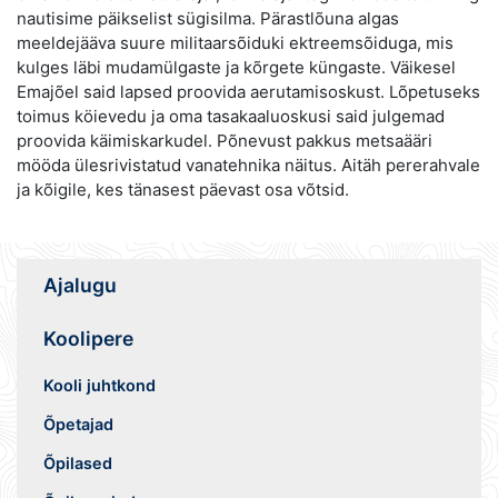
nautisime päikselist sügisilma. Pärastlõuna algas
meeldejääva suure militaarsõiduki ektreemsõiduga, mis
kulges läbi mudamülgaste ja kõrgete küngaste. Väikesel
Emajõel said lapsed proovida aerutamisoskust. Lõpetuseks
toimus köievedu ja oma tasakaaluoskusi said julgemad
proovida käimiskarkudel. Põnevust pakkus metsaääri
mööda ülesrivistatud vanatehnika näitus. Aitäh pererahvale
ja kõigile, kes tänasest päevast osa võtsid.
Ajalugu
Koolipere
Kooli juhtkond
Õpetajad
Õpilased