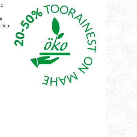
50
st
lica