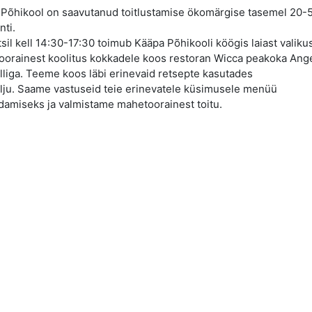
Põhikool on saavutanud toitlustamise ökomärgise tasemel 20-
nti.
tsil kell 14:30-17:30 toimub Kääpa Põhikooli köögis laiast valiku
orainest koolitus kokkadele koos restoran Wicca peakoka Ange
liga. Teeme koos läbi erinevaid retsepte kasutades
lju. Saame vastuseid teie erinevatele küsimusele menüü
amiseks ja valmistame mahetoorainest toitu.