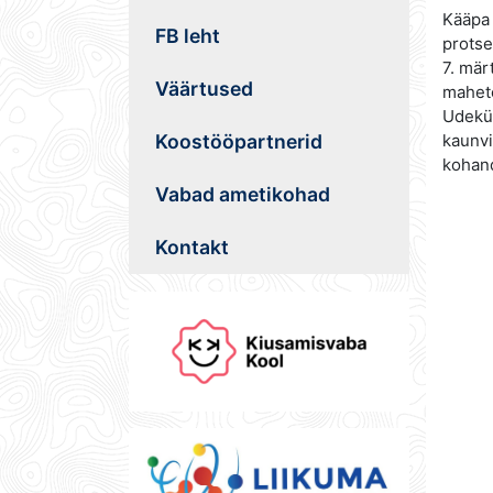
Kääpa 
FB leht
protse
7. mär
Väärtused
maheto
Udekül
Koostööpartnerid
kaunvi
kohand
Vabad ametikohad
Kontakt