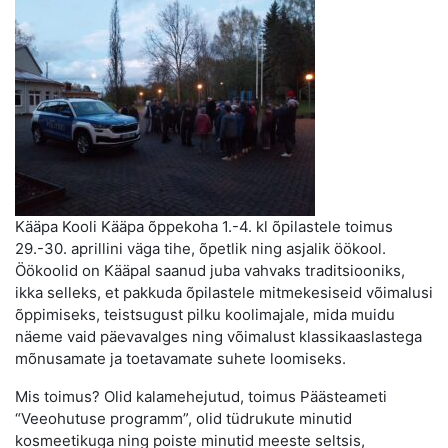
Kääpa Kooli Kääpa õppekoha 1.-4. kl õpilastele toimus
29.-30. aprillini väga tihe, õpetlik ning asjalik öökool.
Öökoolid on Kääpal saanud juba vahvaks traditsiooniks,
ikka selleks, et pakkuda õpilastele mitmekesiseid võimalusi
õppimiseks, teistsugust pilku koolimajale, mida muidu
näeme vaid päevavalges ning võimalust klassikaaslastega
mõnusamate ja toetavamate suhete loomiseks.
Mis toimus? Olid kalamehejutud, toimus Päästeameti
“Veeohutuse programm”, olid tüdrukute minutid
kosmeetikuga ning poiste minutid meeste seltsis,