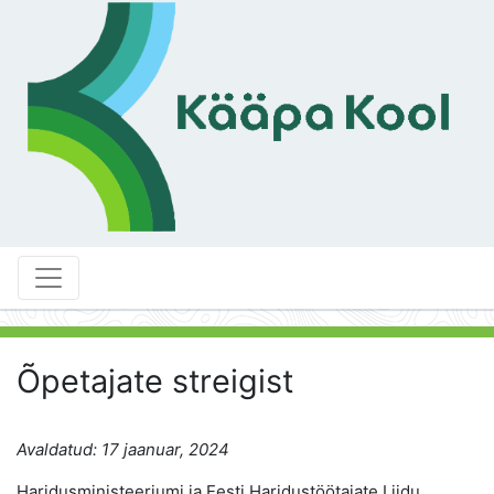
Õpetajate streigist
Avaldatud: 17 jaanuar, 2024
Haridusministeeriumi ja Eesti Haridustöötajate Liidu