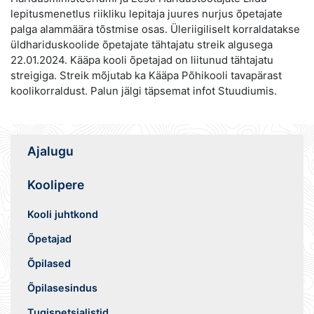
lepitusmenetlus riikliku lepitaja juures nurjus õpetajate
palga alammäära tõstmise osas. Üleriigiliselt korraldatakse
üldhariduskoolide õpetajate tähtajatu streik algusega
22.01.2024. Kääpa kooli õpetajad on liitunud tähtajatu
streigiga. Streik mõjutab ka Kääpa Põhikooli tavapärast
koolikorraldust. Palun jälgi täpsemat infot Stuudiumis.
Ajalugu
Koolipere
Kooli juhtkond
Õpetajad
Õpilased
Õpilasesindus
Tugispetsialistid