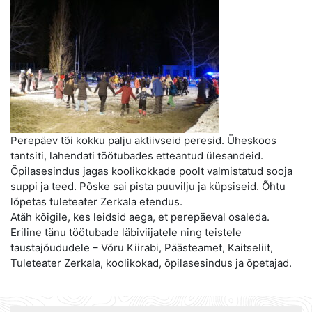
Perepäev tõi kokku palju aktiivseid peresid. Üheskoos
tantsiti, lahendati töötubades etteantud ülesandeid.
Õpilasesindus jagas koolikokkade poolt valmistatud sooja
suppi ja teed. Põske sai pista puuvilju ja küpsiseid. Õhtu
lõpetas tuleteater Zerkala etendus.
Atäh kõigile, kes leidsid aega, et perepäeval osaleda.
Eriline tänu töötubade läbiviijatele ning teistele
taustajõududele – Võru Kiirabi, Päästeamet, Kaitseliit,
Tuleteater Zerkala, koolikokad, õpilasesindus ja õpetajad.