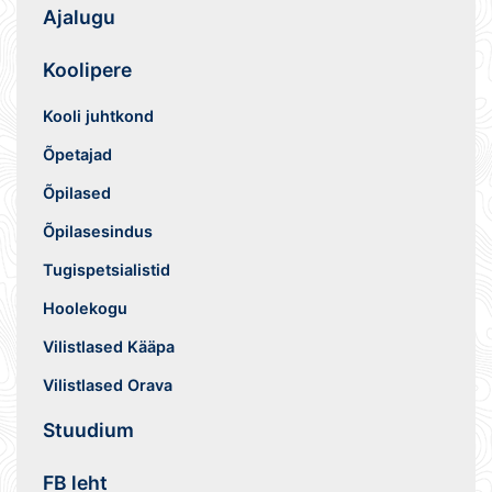
Ajalugu
Koolipere
Kooli juhtkond
Õpetajad
Õpilased
Õpilasesindus
Tugispetsialistid
Hoolekogu
Vilistlased Kääpa
Vilistlased Orava
Stuudium
FB leht