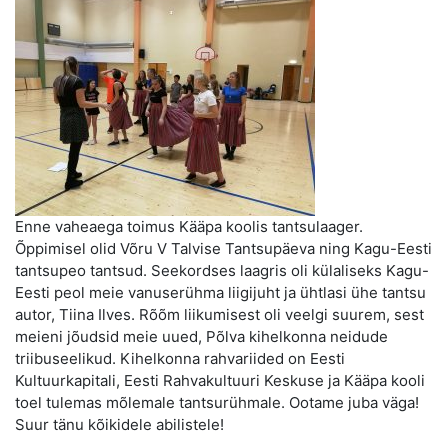
Enne vaheaega toimus Kääpa koolis tantsulaager.
Õppimisel olid Võru V Talvise Tantsupäeva ning Kagu-Eesti
tantsupeo tantsud. Seekordses laagris oli külaliseks Kagu-
Eesti peol meie vanuserühma liigijuht ja ühtlasi ühe tantsu
autor, Tiina Ilves. Rõõm liikumisest oli veelgi suurem, sest
meieni jõudsid meie uued, Põlva kihelkonna neidude
triibuseelikud. Kihelkonna rahvariided on Eesti
Kultuurkapitali, Eesti Rahvakultuuri Keskuse ja Kääpa kooli
toel tulemas mõlemale tantsurühmale. Ootame juba väga!
Suur tänu kõikidele abilistele!