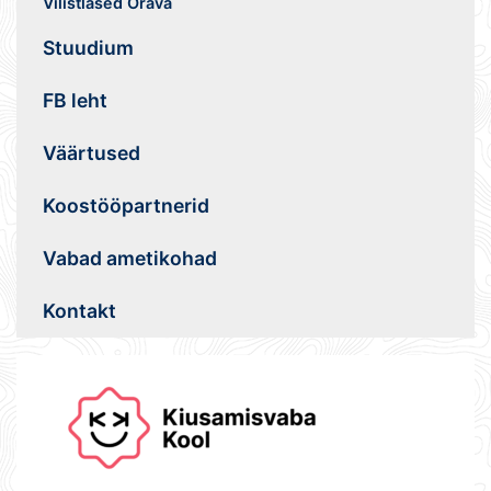
Vilistlased Orava
Stuudium
FB leht
Väärtused
Koostööpartnerid
Vabad ametikohad
Kontakt