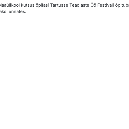
Maaülikool kutsus õpilasi Tartusse Teadlaste Öö Festivali õpitu
läks lennates.