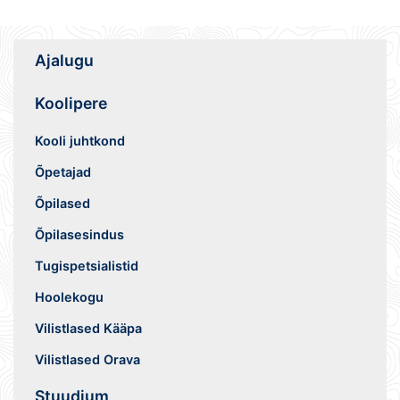
Ajalugu
Koolipere
Kooli juhtkond
Õpetajad
Õpilased
Õpilasesindus
Tugispetsialistid
Hoolekogu
Vilistlased Kääpa
Vilistlased Orava
Stuudium