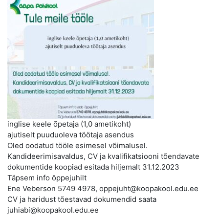
inglise keele õpetaja (1,0 ametikoht)
ajutiselt puuduoleva töötaja asendus
Oled oodatud tööle esimesel võimalusel.
Kandideerimisavaldus, CV ja kvalifikatsiooni tõendavate
dokumentide koopiad esitada hiljemalt 31.12.2023
Täpsem info õppejuhilt
Ene Veberson 5749 4978, oppejuht@koopakool.edu.ee
CV ja haridust tõestavad dokumendid saata
juhiabi@koopakool.edu.ee