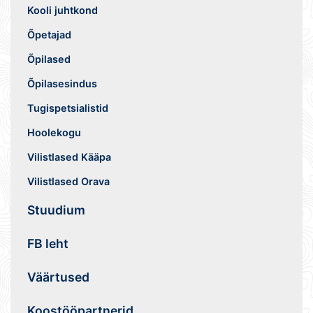
Kooli juhtkond
Õpetajad
Õpilased
Õpilasesindus
Tugispetsialistid
Hoolekogu
Vilistlased Kääpa
Vilistlased Orava
Stuudium
FB leht
Väärtused
Koostööpartnerid