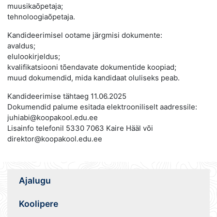
muusikaõpetaja;
tehnoloogiaõpetaja.
Kandideerimisel ootame järgmisi dokumente:
avaldus;
elulookirjeldus;
kvalifikatsiooni tõendavate dokumentide koopiad;
muud dokumendid, mida kandidaat oluliseks peab.
Kandideerimise tähtaeg 11.06.2025
Dokumendid palume esitada elektrooniliselt aadressile:
juhiabi@koopakool.edu.ee
Lisainfo telefonil 5330 7063 Kaire Hääl või
direktor@koopakool.edu.ee
Ajalugu
Koolipere