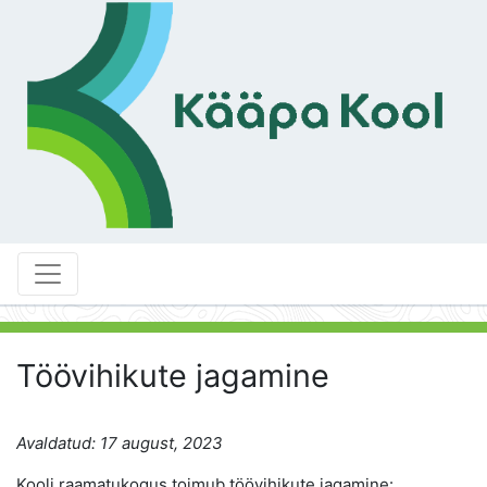
Töövihikute jagamine
Avaldatud: 17 august, 2023
Kooli raamatukogus toimub töövihikute jagamine: