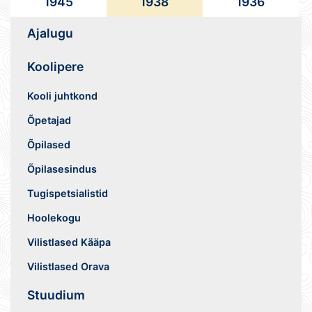
1945
1938
1936
Ajalugu
Koolipere
Kooli juhtkond
Õpetajad
Õpilased
Õpilasesindus
Tugispetsialistid
Hoolekogu
Vilistlased Kääpa
Vilistlased Orava
Stuudium