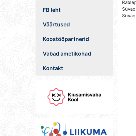
Rätsep
Süvaor
FB leht
Süvao
Väärtused
Koostööpartnerid
Vabad ametikohad
Kontakt