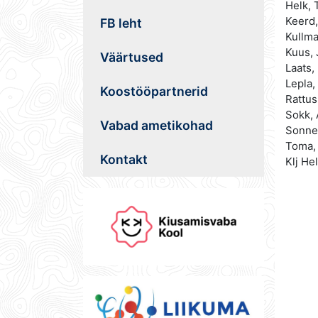
Helk, 
Keerd,
FB leht
Kullm
Kuus, 
Väärtused
Laats,
Lepla,
Koostööpartnerid
Rattus
Sokk, 
Vabad ametikohad
Sonne
Toma, 
Kontakt
Klj He