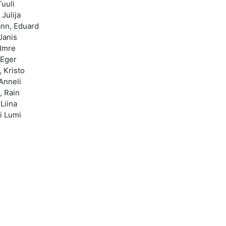
Tuuli
 Julija
ann, Eduard
Janis
 Imre
 Eger
, Kristo
Anneli
, Rain
Liina
li Lumi