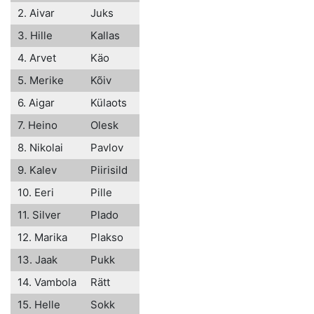
2. Aivar
Juks
3. Hille
Kallas
4. Arvet
Käo
5. Merike
Kõiv
6. Aigar
Külaots
7. Heino
Olesk
8. Nikolai
Pavlov
9. Kalev
Piirisild
10. Eeri
Pille
11. Silver
Plado
12. Marika
Plakso
13. Jaak
Pukk
14. Vambola
Rätt
15. Helle
Sokk