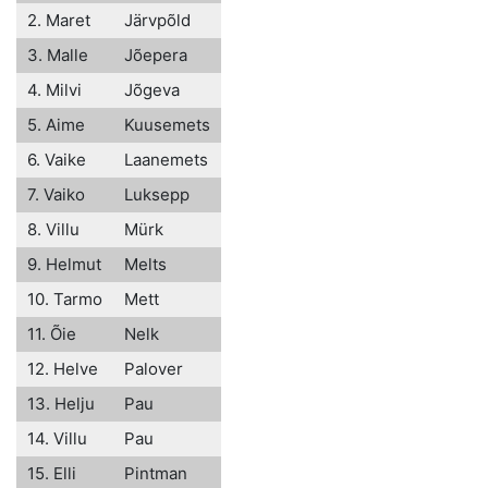
2. Maret
Järvpõld
3. Malle
Jõepera
4. Milvi
Jõgeva
5. Aime
Kuusemets
6. Vaike
Laanemets
7. Vaiko
Luksepp
8. Villu
Mürk
9. Helmut
Melts
10. Tarmo
Mett
11. Õie
Nelk
12. Helve
Palover
13. Helju
Pau
14. Villu
Pau
15. Elli
Pintman