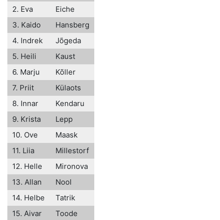
2. Eva
Eiche
3. Kaido
Hansberg
4. Indrek
Jõgeda
5. Heili
Kaust
6. Marju
Kõller
7. Priit
Külaots
8. Innar
Kendaru
9. Krista
Lepp
10. Ove
Maask
11. Liia
Millestorf
12. Helle
Mironova
13. Allan
Nool
14. Helbe
Tatrik
15. Aivar
Toode