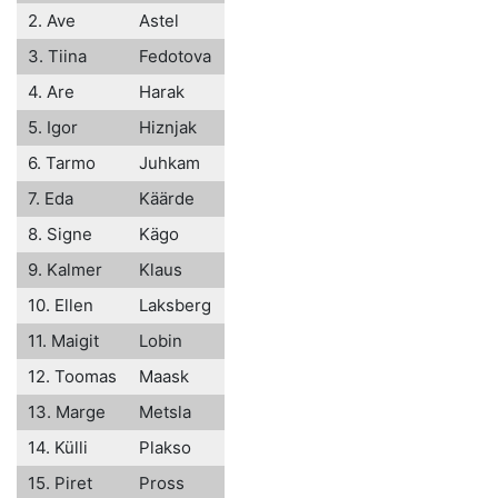
2. Ave
Astel
3. Tiina
Fedotova
4. Are
Harak
5. Igor
Hiznjak
6. Tarmo
Juhkam
7. Eda
Käärde
8. Signe
Kägo
9. Kalmer
Klaus
10. Ellen
Laksberg
11. Maigit
Lobin
12. Toomas
Maask
13. Marge
Metsla
14. Külli
Plakso
15. Piret
Pross