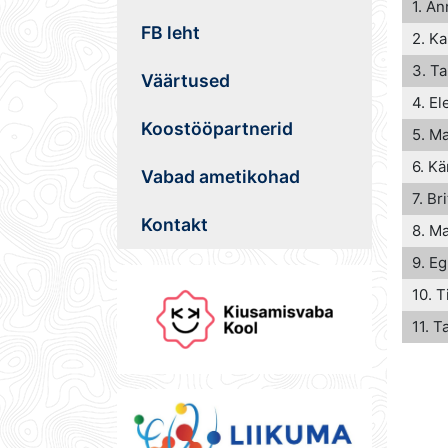
1. An
FB leht
2. Ka
3. Ta
Väärtused
4. El
Koostööpartnerid
5. Ma
6. Kä
Vabad ametikohad
7. Bri
Kontakt
8. Ma
9. Eg
10. T
11. 