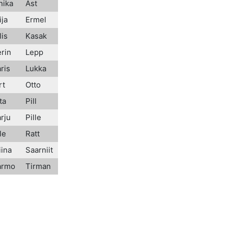
nika
Ast
ija
Ermel
lis
Kasak
erin
Lepp
ris
Lukka
rt
Otto
ta
Pill
rju
Pille
le
Ratt
iina
Saarniit
Tarmo
Tirman