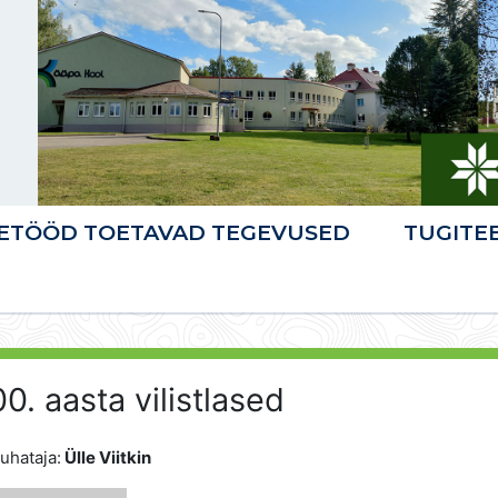
ETÖÖD TOETAVAD TEGEVUSED
TUGITE
0. aasta vilistlased
juhataja:
Ülle Viitkin