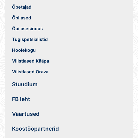
Õpetajad
Õpilased
Õpilasesindus
Tugispetsialistid
Hoolekogu
Vilistlased Kääpa
Vilistlased Orava
Stuudium
FB leht
Väärtused
Koostööpartnerid