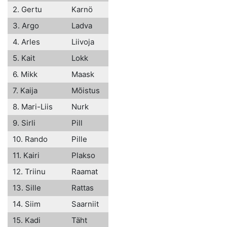
2. Gertu
Karnö
3. Argo
Ladva
4. Arles
Liivoja
5. Kait
Lokk
6. Mikk
Maask
7. Kaija
Mõistus
8. Mari-Liis
Nurk
9. Sirli
Pill
10. Rando
Pille
11. Kairi
Plakso
12. Triinu
Raamat
13. Sille
Rattas
14. Siim
Saarniit
15. Kadi
Täht