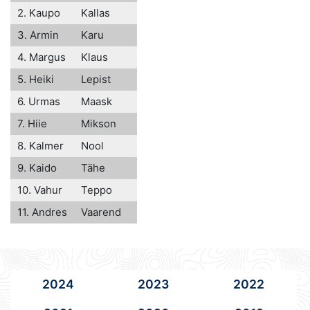
2. Kaupo
Kallas
3. Armin
Karu
4. Margus
Klaus
5. Heiki
Lepist
6. Urmas
Maask
7. Hiie
Mikson
8. Kalmer
Nool
9. Kaido
Tähe
10. Vahur
Teppo
11. Andres
Vaarend
2024
2023
2022