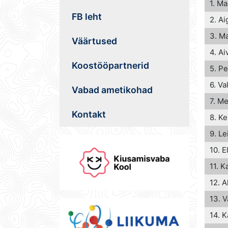
1. Ma
FB leht
2. Ai
3. M
Väärtused
4. Ai
Koostööpartnerid
5. P
6. Va
Vabad ametikohad
7. Me
Kontakt
8. Ke
9. Le
10. E
11. K
12. A
13. 
14. K