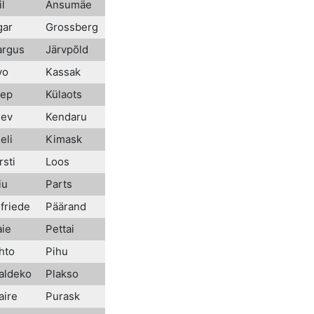
il
Ansumäe
gar
Grossberg
argus
Järvpõld
vo
Kassak
eep
Külaots
lev
Kendaru
eli
Kimask
rsti
Loos
iu
Parts
lfriede
Päärand
aie
Pettai
hto
Pihu
Valdeko
Plakso
aire
Purask