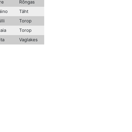
re
Rõngas
äino
Täht
lli
Torop
aia
Torop
ita
Vaglakes