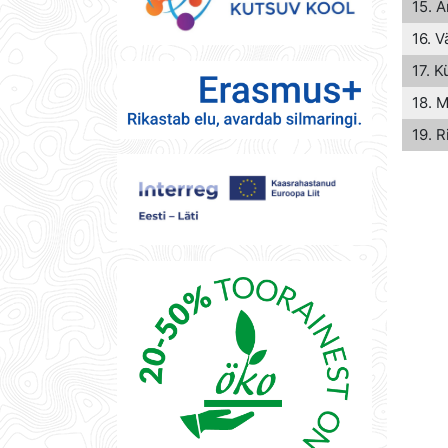
15. A
16. V
17. Kü
18. M
19. R