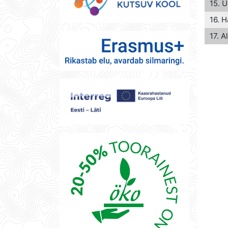
15. Ü
16. 
17. A