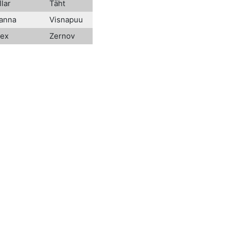
llar
Täht
Hanna
Visnapuu
lex
Zernov