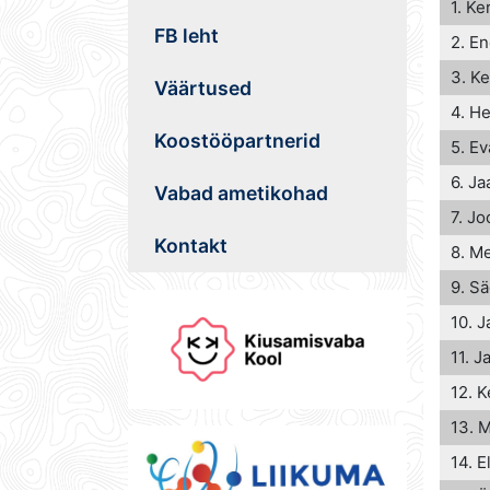
1. Ke
FB leht
2. En
3. Ke
Väärtused
4. He
Koostööpartnerid
5. Ev
6. J
Vabad ametikohad
7. J
Kontakt
8. Me
9. S
10. J
11. J
12. K
13. M
14. E