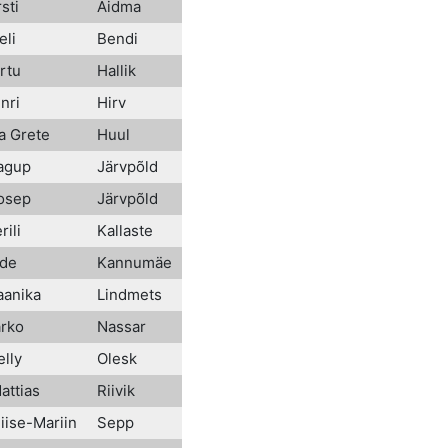
rsti
Aidma
eli
Bendi
rtu
Hallik
nri
Hirv
a Grete
Huul
aagup
Järvpõld
oosep
Järvpõld
rili
Kallaste
äde
Kannumäe
aanika
Lindmets
arko
Nassar
elly
Olesk
attias
Riivik
liise-Mariin
Sepp